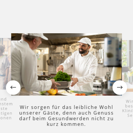
#
$
Wir unterstützen durch den
e Wohl
Wir
Genuss
Herz
besonderen Charme unserer
cht zu
und s
Kliniken und dem erstklassigen
Service unsere Gäste beim
Gesundwerden.